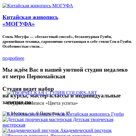
Китайская живопись
«МОГУФА»
Стиль Могуфа — «бескостный способ», бесконтурная Гунби,
древнейшая техника, гармонично сочетающая в себе стили Сеи и Гунби.
Особенностью стиля…
подробнее
Мы ждём Вас в нашей уютной студии недалеко
от метро Первомайская
Студия ведет набор
на курсы, мастер-классы и индивидуальные
занятия по:
Студия живописи «Цвета успеха»
г. Москва, ул. 9 Парковая, д.37
Китайская живопись Гунби
Детская творческая
мастерская
Академический рисунок
Японская живопись